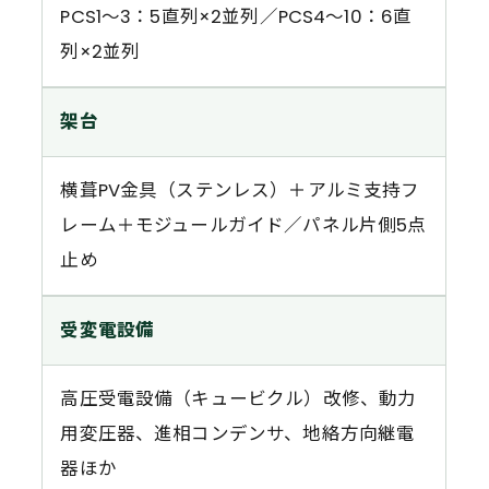
PCS1〜3：5直列×2並列／PCS4〜10：6直
列×2並列
架台
横葺PV金具（ステンレス）＋アルミ支持フ
レーム＋モジュールガイド／パネル片側5点
止め
受変電設備
高圧受電設備（キュービクル）改修、動力
用変圧器、進相コンデンサ、地絡方向継電
器ほか