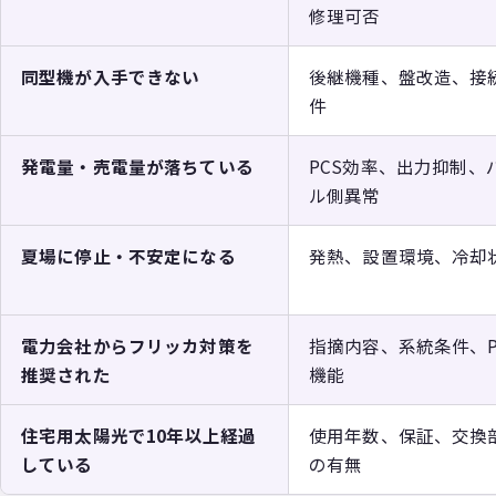
修理可否
同型機が入手できない
後継機種、盤改造、接
件
発電量・売電量が落ちている
PCS効率、出力抑制、
ル側異常
夏場に停止・不安定になる
発熱、設置環境、冷却
電力会社からフリッカ対策を
指摘内容、系統条件、P
推奨された
機能
住宅用太陽光で10年以上経過
使用年数、保証、交換
している
の有無