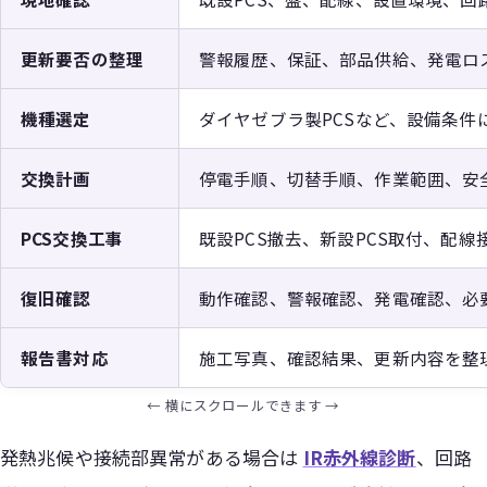
更新要否の整理
警報履歴、保証、部品供給、発電ロ
機種選定
ダイヤゼブラ製PCSなど、設備条件
交換計画
停電手順、切替手順、作業範囲、安
PCS交換工事
既設PCS撤去、新設PCS取付、配線
復旧確認
動作確認、警報確認、発電確認、必
報告書対応
施工写真、確認結果、更新内容を整
発熱兆候や接続部異常がある場合は
IR赤外線診断
、回路