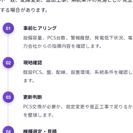
する場合があります。
事前ヒアリング
01
設備容量、PCS台数、警報履歴、発電低下状況、電
力会社からの指摘内容を確認します。
現地確認
02
既設PCS、盤、配線、設置環境、系統条件を確認し
ます。
更新判断
03
PCS交換が必要か、設定変更や是正工事で足りるか
を整理します。
機種選定・見積
04