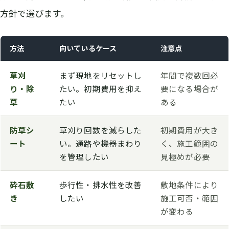
方針で選びます。
方法
向いているケース
注意点
草刈
まず現地をリセットし
年間で複数回必
り・除
たい。初期費用を抑え
要になる場合が
草
たい
ある
防草シ
草刈り回数を減らした
初期費用が大き
ート
い。通路や機器まわり
く、施工範囲の
を管理したい
見極めが必要
砕石敷
歩行性・排水性を改善
敷地条件により
き
したい
施工可否・範囲
が変わる