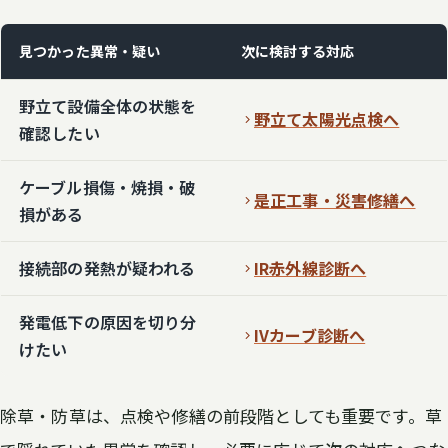
見つかった異常・疑い
次に検討する対応
野立て設備全体の状態を
野立て太陽光点検へ
確認したい
ケーブル損傷・焼損・破
是正工事・災害修繕へ
損がある
接続部の発熱が疑われる
IR赤外線診断へ
発電低下の原因を切り分
IVカーブ診断へ
けたい
除草・防草は、点検や修繕の前段階としても重要です。草