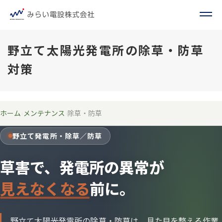
野立て太陽光発電所の除草・防草
対策
ホーム
›
メンテナンス
›
除草・防草
野立て発電所・除草／防草
草害で、発電所の異常が
見えなくなる
前に。
野立て太陽光発電所の除草・防草は、見た目を整える作業