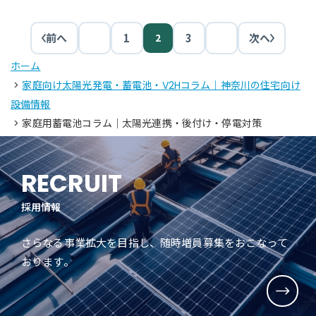
前へ
1
2
3
次へ
ホーム
>
家庭向け太陽光発電・蓄電池・V2Hコラム｜神奈川の住宅向け
設備情報
> 家庭用蓄電池コラム｜太陽光連携・後付け・停電対策
RECRUIT
採用情報
さらなる事業拡大を目指し、随時増員募集をおこなって
おります。