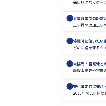
毎日無理なくケー
3
分電盤までの距離
工事費や追加工事
4
停電時に使いたい
どの回路を守るか
5
太陽光・蓄電池と
既設太陽光や将来
6
交付決定前に発注
2026年のV2H