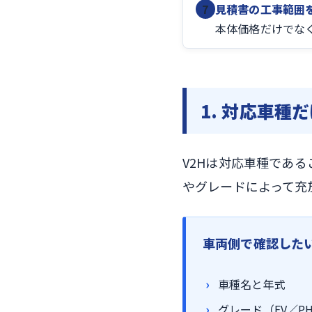
7
見積書の工事範囲
本体価格だけでな
1. 対応車種
V2Hは対応車種であ
やグレードによって充
車両側で確認した
車種名と年式
グレード（EV／P