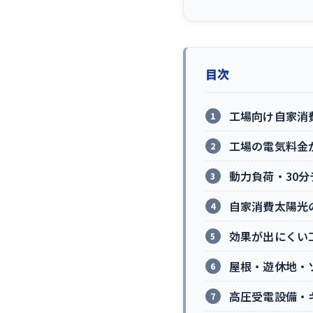
目次
工場向け自家消
工場の電気料金
動力負荷・30
自家消費太陽光
効果が出にくい
屋根・遊休地・
高圧受電設備・