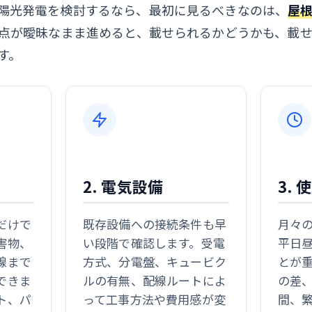
陽光発電を検討するなら、最初に見るべきなのは、
屋
3点が曖昧なまま進めると、載せられるかどうかも、載
す。
2. 電気設備
3.
だけで
既存設備への接続条件も早
月々
害物、
い段階で確認します。受電
平日
線まで
方式、分電盤、キュービク
とが
できま
ルの有無、配線ルートによ
の差
ト、パ
って工事方法や費用感が変
間、