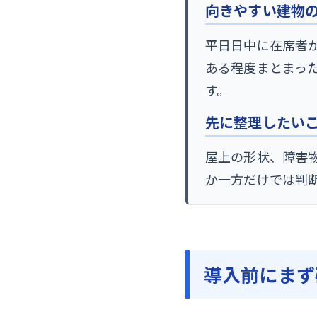
向きやすい建物
平日日中に在席者
ある程度まとまっ
す。
先に整理したい
屋上の形状、障害
か一方だけでは判
導入前にまず