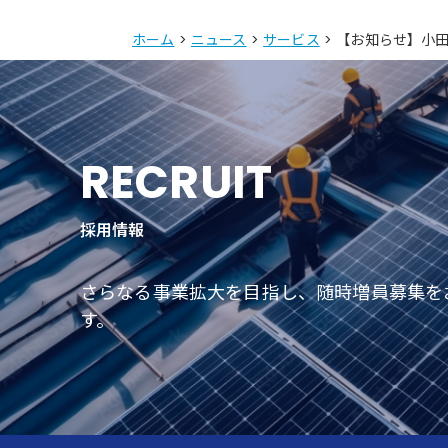
ホーム
>
ニュース
>
サービス
> 【お知らせ】小
RECRUIT
採用情報
さらなる事業拡大を目指し、随時増員募集を
す。