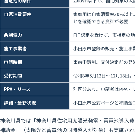
蓄電池の条件
20kWh以下で、補助対象の
自家消費要件
家庭用は自家消費率30％以上
とを確認できる資料が必要
余剰電力
FIT認定を受けず、市指定の
施工事業者
小田原市登録の販売・施工事
申請時期
事前申請制。交付決定前の発
受付期間
令和8年5月12日〜12月18
PPA・リース
別区分あり。申請者はPPA・
詳細・最新状況
小田原市公式ページと補助金
神奈川県では「神奈川県住宅用太陽光発電・蓄電池導入費
補助金」（太陽光と蓄電池の同時導入が対象）も実施され