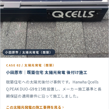
小田原市 / 太陽光発電（既築）
CASE 02 / 太陽光発電（既築）
小田原市｜既築住宅 太陽光発電 後付け施工
既築住宅への太陽光後付け事例です。Hanwha Qcells
Q.PEAK DUO-G9を15枚設置し、メーカー施工基準と長
期保証の適用要件に沿って施工しました。
この太陽光発電の施工事例を見る