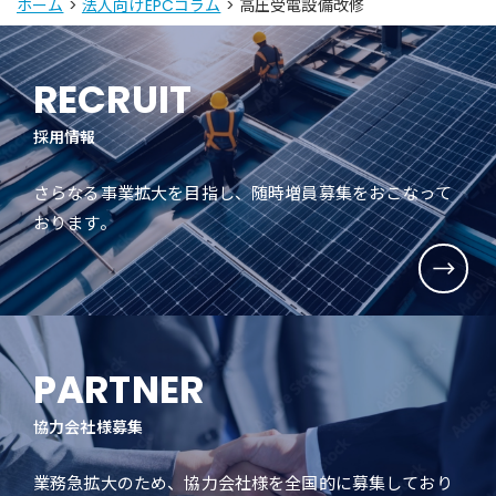
ホーム
>
法人向けEPCコラム
> 高圧受電設備改修
RECRUIT
採用情報
さらなる事業拡大を目指し、随時増員募集をおこなって
おります。
PARTNER
協力会社様募集
業務急拡大のため、協力会社様を全国的に募集しており