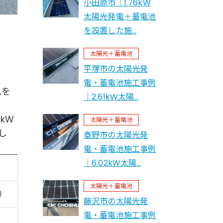
小田原市｜1.76kW
太陽光発電＋蓄電池
を設置した施…
太陽光＋蓄電池
平塚市の太陽光発
電・蓄電池施工事例
ムを
｜2.61kW太陽…
kW
太陽光＋蓄電池
し
秦野市の太陽光発
電・蓄電池施工事例
｜6.02kW太陽…
太陽光＋蓄電池
ズ）
藤沢市の太陽光発
電・蓄電池施工事例