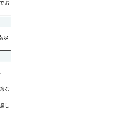
でお
満足
し
適な
慮し