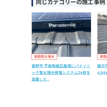
同じカテゴリーの施工事例
家庭用太陽光
家庭
秦野市 平板陶器瓦屋根にパナソニ
藤沢
ック製太陽光発電システム24枚を
4.9
設置した…