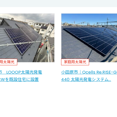
用太陽光
家庭用太陽光
市 LOOOP太陽光発電
小田原市｜Qcells Re.RISE-G
4kWを既設住宅に設置
440 太陽光発電システム…