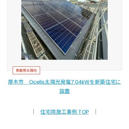
家庭用太陽光
厚木市 Qcells太陽光発電7.04kWを新築住宅に
設置
｜
住宅用施工事例 TOP
｜