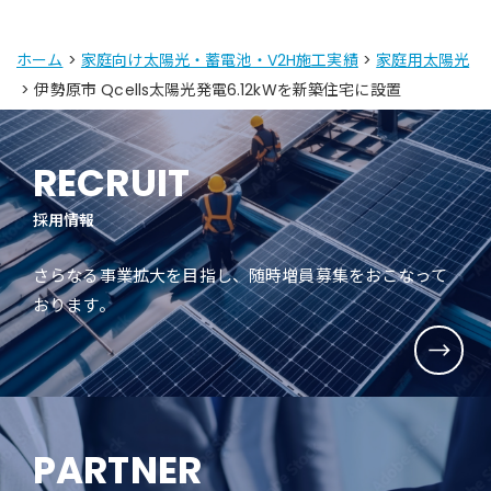
ホーム
>
家庭向け太陽光・蓄電池・V2H施工実績
>
家庭用太陽光
> 伊勢原市 Qcells太陽光発電6.12kWを新築住宅に設置
RECRUIT
採用情報
さらなる事業拡大を目指し、随時増員募集をおこなって
おります。
PARTNER