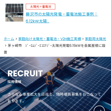
太陽光＋蓄電池
藤沢市の太陽光発電・蓄電池施工事例｜
6.12kW太陽…
ホーム
>
家庭向け太陽光・蓄電池・V2H施工実績
>
家庭用太陽光
> 茅ヶ崎市 ｼﾞｰｴﾑｼﾞｰｴｺｴﾅｼﾞｰ太陽光発電6.15kWを金属屋根に設
置
RECRUIT
採用情報
さらなる事業拡大を目指し、随時増員募集をおこなって
おります。