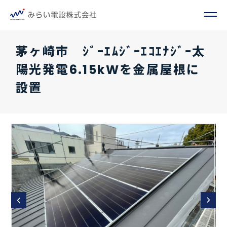
茅ヶ崎市 ｼﾞｰｴﾑｼﾞｰｴｺｴﾅｼﾞｰ太
陽光発電6.15kWを金属屋根に
設置
Prev
Next