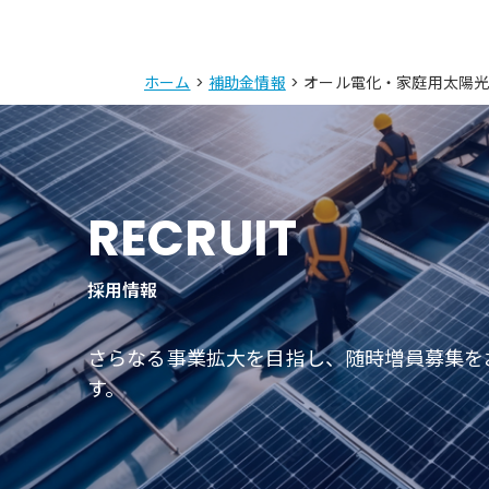
ホーム
>
補助金情報
> オール電化・家庭用太陽
RECRUIT
採用情報
さらなる事業拡大を目指し、随時増員募集を
す。