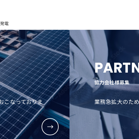
光発電
PART
協力会社様募集
おこなっておりま
業務急拡大のた