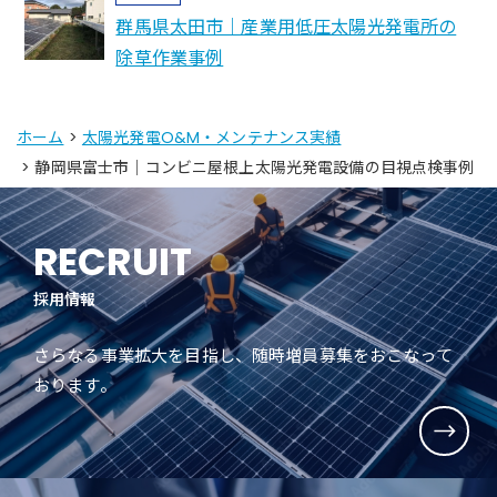
群馬県太田市｜産業用低圧太陽光発電所の
除草作業事例
ホーム
>
太陽光発電O&M・メンテナンス実績
> 静岡県富士市｜コンビニ屋根上太陽光発電設備の目視点検事例
RECRUIT
採用情報
さらなる事業拡大を目指し、随時増員募集をおこなって
おります。