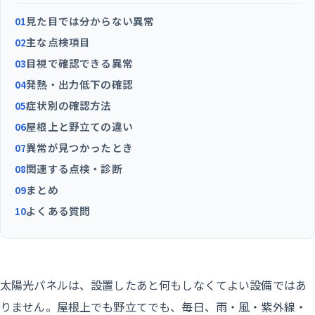
見た目では分からない異常
01
主な点検項目
02
目視で確認できる異常
03
発熱・出力低下の確認
04
症状別の確認方法
05
屋根上と野立ての違い
06
異常が見つかったとき
07
関連する点検・診断
08
まとめ
09
よくある質問
10
太陽光パネルは、設置したあと何もしなくてよい設備ではあ
りません。屋根上でも野立てでも、毎日、雨・風・紫外線・