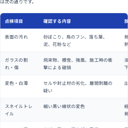
は次の通りです。
点検項目
確認する内容
表面の汚れ
砂ぼこり、鳥のフン、落ち葉、
泥、花粉など
ガラスの割
飛来物、積雪、強風、施工時の衝
れ・傷
撃による破損
変色・白濁
セルや封止材の劣化、層間剝離の
疑い
スネイルトレ
細い黒い線状の変色
イル