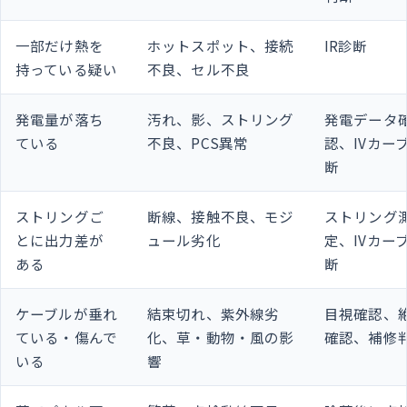
一部だけ熱を
ホットスポット、接続
IR診断
持っている疑い
不良、セル不良
発電量が落ち
汚れ、影、ストリング
発電データ
ている
不良、PCS異常
認、IVカー
断
ストリングご
断線、接触不良、モジ
ストリング
とに出力差が
ュール劣化
定、IVカー
ある
断
ケーブルが垂れ
結束切れ、紫外線劣
目視確認、
ている・傷んで
化、草・動物・風の影
確認、補修
いる
響