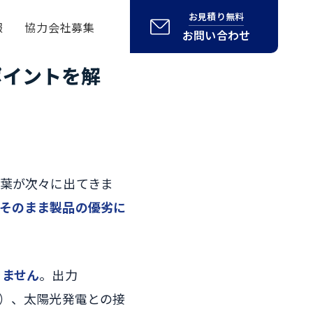
お見積り無料
報
協力会社募集
お問い合わせ
ポイントを解
葉が次々に出てきま
そのまま製品の優劣に
りません
。出力
荷）、太陽光発電との接