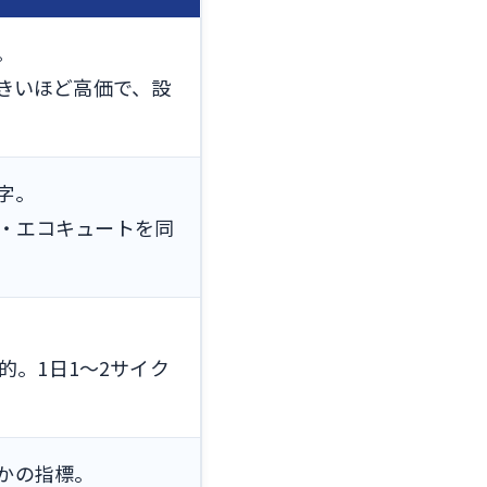
。
きいほど高価で、設
字。
H・エコキュートを同
的。1日1〜2サイク
かの指標。