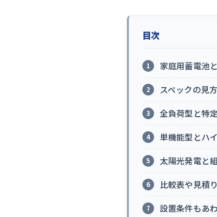
目次
家庭用蓄電池
スペックの見方
全負荷型と特
単機能型とハ
太陽光発電と
比較表や見積
設置条件もあ