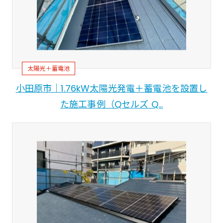
太陽光＋蓄電池
小田原市｜1.76kW太陽光発電＋蓄電池を設置し
た施工事例（Qセルズ Q…