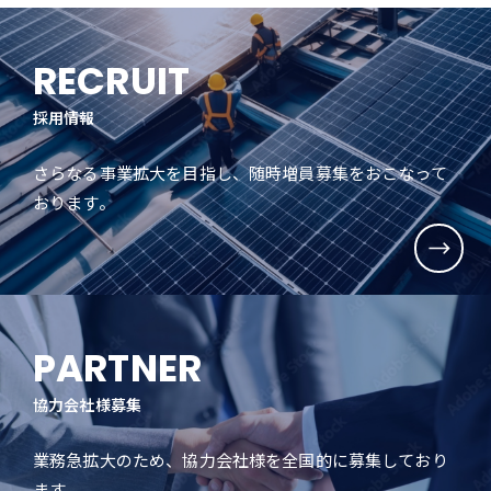
RECRUIT
採用情報
さらなる事業拡大を目指し、随時増員募集をおこなって
おります。
PARTNER
協力会社様募集
業務急拡大のため、協力会社様を全国的に募集しており
ます。