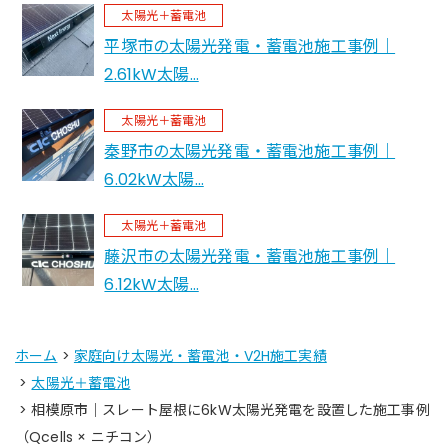
太陽光＋蓄電池
平塚市の太陽光発電・蓄電池施工事例｜
2.61kW太陽…
太陽光＋蓄電池
秦野市の太陽光発電・蓄電池施工事例｜
6.02kW太陽…
太陽光＋蓄電池
藤沢市の太陽光発電・蓄電池施工事例｜
6.12kW太陽…
ホーム
>
家庭向け太陽光・蓄電池・V2H施工実績
>
太陽光＋蓄電池
> 相模原市｜スレート屋根に6kW太陽光発電を設置した施工事例
（Qcells × ニチコン）