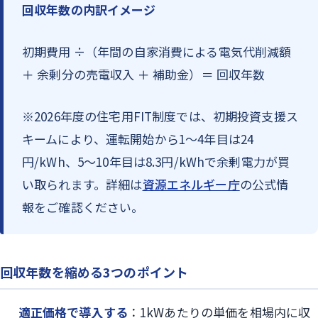
回収年数の内訳イメージ
初期費用 ÷（年間の自家消費による電気代削減額
＋ 余剰分の売電収入 ＋ 補助金）＝ 回収年数
※2026年度の住宅用FIT制度では、初期投資支援ス
キームにより、運転開始から1〜4年目は24
円/kWh、5〜10年目は8.3円/kWhで余剰電力が買
い取られます。詳細は
資源エネルギー庁
の公式情
報をご確認ください。
回収年数を縮める3つのポイント
適正価格で導入する
：1kWあたりの単価を相場内に収