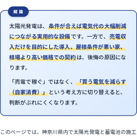
結 論
太陽光発電は、
条件が合えば電気代の大幅削減
につながる実用的な設備
です。一方で、
売電収
入だけを目的にした導入、屋根条件が悪い家、
相場より高い価格での契約
は、後悔の原因にな
ります。
「売電で稼ぐ」ではなく、
「買う電気を減らす
（自家消費）」
という考え方に切り替えると、
判断がぶれにくくなります。
このページでは、神奈川県内で太陽光発電と蓄電池の施工