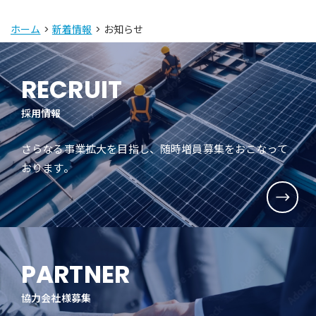
ホーム
>
新着情報
> お知らせ
RECRUIT
採用情報
さらなる事業拡大を目指し、随時増員募集をおこなって
おります。
PARTNER
協力会社様募集