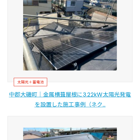
太陽光＋蓄電池
中郡大磯町｜金属横葺屋根に3.22kW太陽光発電
を設置した施工事例（ネク…