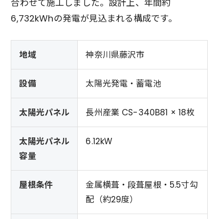
合わせて施工しました。設計上、年間約
6,732kWhの発電が見込まれる構成です。
地域
神奈川県藤沢市
設備
太陽光発電・蓄電池
太陽光パネル
長州産業 CS-340B81 × 18枚
太陽光パネル
6.12kW
容量
屋根条件
金属横葺・段葺屋根・5.5寸勾
配（約29度）