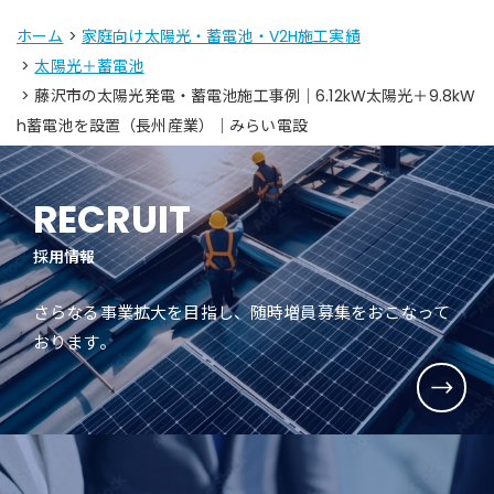
ホーム
>
家庭向け太陽光・蓄電池・V2H施工実績
>
太陽光＋蓄電池
> 藤沢市の太陽光発電・蓄電池施工事例｜6.12kW太陽光＋9.8kW
h蓄電池を設置（長州産業）｜みらい電設
RECRUIT
採用情報
さらなる事業拡大を目指し、随時増員募集をおこなって
おります。