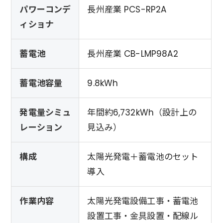
パワーコンデ
長州産業 PCS-RP2A
ィショナ
蓄電池
長州産業 CB-LMP98A2
蓄電池容量
9.8kWh
発電量シミュ
年間約6,732kWh（設計上の
レーション
見込み）
構成
太陽光発電＋蓄電池のセット
導入
作業内容
太陽光発電設備工事・蓄電池
設置工事・金具設置・配線ル