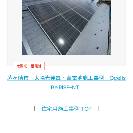
太陽光＋蓄電池
茅ヶ崎市 太陽光発電・蓄電池施工事例｜Qcells
Re.RISE-NT…
｜
住宅用施工事例 TOP
｜