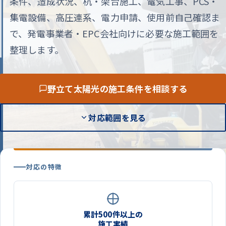
条件、造成状況、杭・架台施工、電気工事、PCS・
集電設備、高圧連系、電力申請、使用前自己確認ま
で、発電事業者・EPC会社向けに必要な施工範囲を
整理します。
野立て太陽光の施工条件を相談する
対応範囲を見る
対応の特徴
累計500件以上の
施工実績