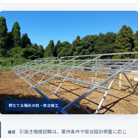
野立て太陽光の杭・架台施工
引抜き強度試験は、案件条件や架台設計荷重に応じ
補足